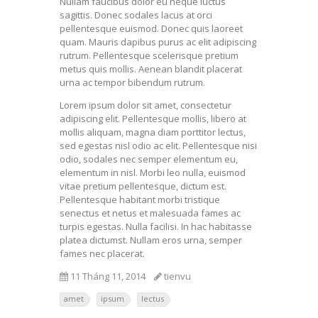
Nullam faucibus dolor eu neque luctus
sagittis. Donec sodales lacus at orci
pellentesque euismod. Donec quis laoreet
quam. Mauris dapibus purus ac elit adipiscing
rutrum. Pellentesque scelerisque pretium
metus quis mollis. Aenean blandit placerat
urna ac tempor bibendum rutrum.
Lorem ipsum dolor sit amet, consectetur
adipiscing elit. Pellentesque mollis, libero at
mollis aliquam, magna diam porttitor lectus,
sed egestas nisl odio ac elit. Pellentesque nisi
odio, sodales nec semper elementum eu,
elementum in nisl. Morbi leo nulla, euismod
vitae pretium pellentesque, dictum est.
Pellentesque habitant morbi tristique
senectus et netus et malesuada fames ac
turpis egestas. Nulla facilisi. In hac habitasse
platea dictumst. Nullam eros urna, semper
fames nec placerat.
11 Tháng 11, 2014
tienvu
amet
ipsum
lectus